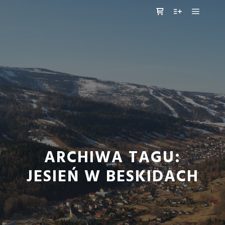
Główne
Panel boczny sklep
Więcej informa
ARCHIWA TAGU:
JESIEŃ W BESKIDACH