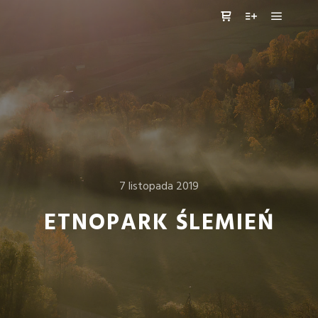
Główne
Panel boczny sklep
Więcej informa
7 listopada 2019
ETNOPARK ŚLEMIEŃ