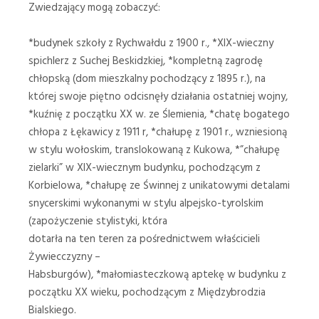
Zwiedzający mogą zobaczyć:
*budynek szkoły z Rychwałdu z 1900 r., *XIX-wieczny
spichlerz z Suchej Beskidzkiej, *kompletną zagrodę
chłopską (dom mieszkalny pochodzący z 1895 r.), na
której swoje piętno odcisnęły działania ostatniej wojny,
*kuźnię z początku XX w. ze Ślemienia, *chatę bogatego
chłopa z Łękawicy z 1911 r, *chałupę z 1901 r., wzniesioną
w stylu wołoskim, translokowaną z Kukowa, *”chałupę
zielarki” w XIX-wiecznym budynku, pochodzącym z
Korbielowa, *chałupę ze Świnnej z unikatowymi detalami
snycerskimi wykonanymi w stylu alpejsko-tyrolskim
(zapożyczenie stylistyki, która
dotarła na ten teren za pośrednictwem właścicieli
Żywiecczyzny –
Habsburgów), *małomiasteczkową aptekę w budynku z
początku XX wieku, pochodzącym z Międzybrodzia
Bialskiego.